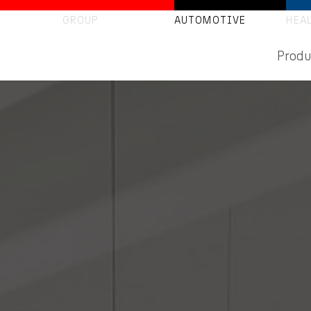
GROUP
AUTOMOTIVE
HEA
Produ
Powertrain
GETRIEBEVENTILE
DRUCKSPEICHER
AKTUATOREN
Driving Assistance