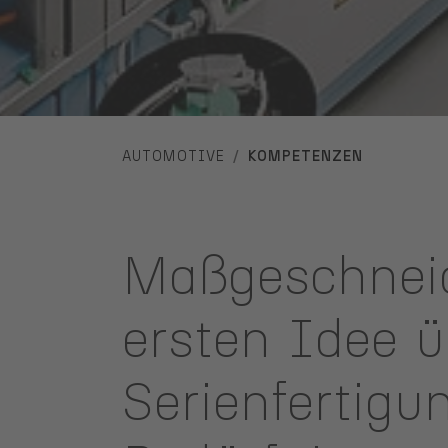
YOU ARE HERE:
AUTOMOTIVE
KOMPETENZEN
Maßgeschneid
ersten Idee ü
Serienfertigun